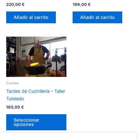
220,00
€
199,00
€
Añadir al carrito
Añadir al carrito
Este
producto
tiene
múltiples
variantes.
Las
Cursos
opciones
Tardes de Cuchillería – Taller
se
Tutelado
pueden
elegir
165,00
€
en
Seleccionar
la
opciones
página
de