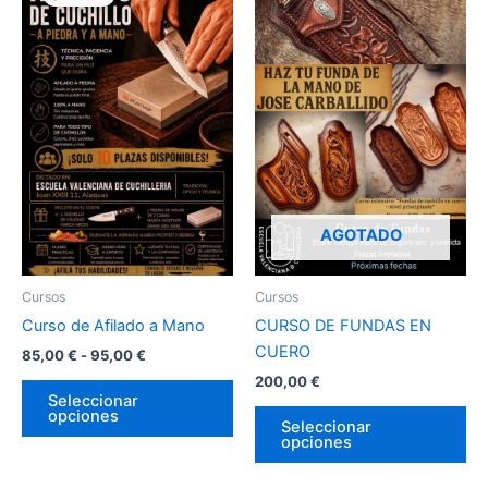
precios:
desde
tiene
tie
85,00 €
múltiples
múl
hasta
variantes.
var
95,00 €
Las
La
opciones
op
se
se
pueden
pu
elegir
ele
en
en
AGOTADO
la
la
página
pá
Cursos
Cursos
de
de
Curso de Afilado a Mano
CURSO DE FUNDAS EN
producto
pr
CUERO
85,00
€
-
95,00
€
200,00
€
Seleccionar
opciones
Seleccionar
opciones