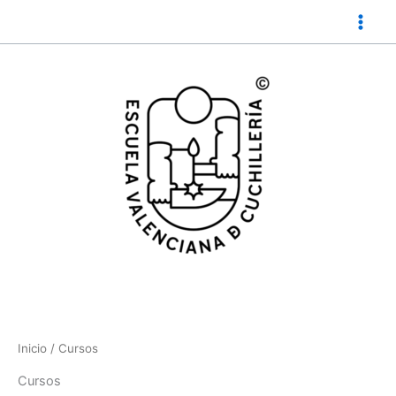
Ir
al
contenido
Inicio
/ Cursos
Cursos