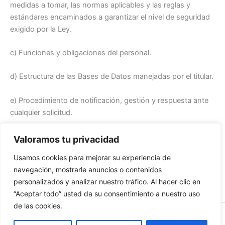
medidas a tomar, las normas aplicables y las reglas y
estándares encaminados a garantizar el nivel de seguridad
exigido por la Ley.
c) Funciones y obligaciones del personal.
d) Estructura de las Bases de Datos manejadas por el titular.
e) Procedimiento de notificación, gestión y respuesta ante
cualquier solicitud.
f) Controles periódicos sobre el manejo de los Datos
Valoramos tu privacidad
Personales y de las Bases de Datos controladas.
Usamos cookies para mejorar su experiencia de
navegación, mostrarle anuncios o contenidos
Te recordamos que, para más información, puedes
personalizados y analizar nuestro tráfico. Al hacer clic en
consultar nuestras páginas de Aviso Legal y Política de
“Aceptar todo” usted da su consentimiento a nuestro uso
Cookies.
de las cookies.
Todos los derechos © 2026 Escuela Valenciana de Cuchillería |