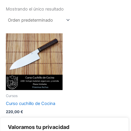
Mostrando el único resultado
Este
producto
tiene
múltiples
variantes.
Las
opciones
se
pueden
Cursos
elegir
Curso cuchillo de Cocina
en
220,00
€
la
página
Seleccionar
Valoramos tu privacidad
opciones
de