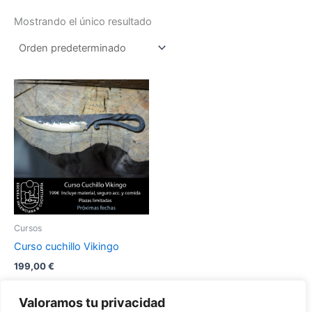
Mostrando el único resultado
Este
producto
tiene
múltiples
variantes.
Las
opciones
se
pueden
Cursos
elegir
Curso cuchillo Vikingo
en
199,00
€
la
página
Seleccionar
Valoramos tu privacidad
opciones
de