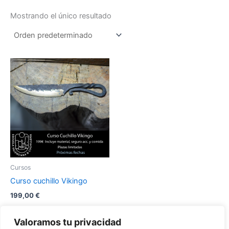
Mostrando el único resultado
Este
producto
tiene
múltiples
variantes.
Las
opciones
se
pueden
Cursos
elegir
Curso cuchillo Vikingo
en
199,00
€
la
página
Seleccionar
Valoramos tu privacidad
opciones
de