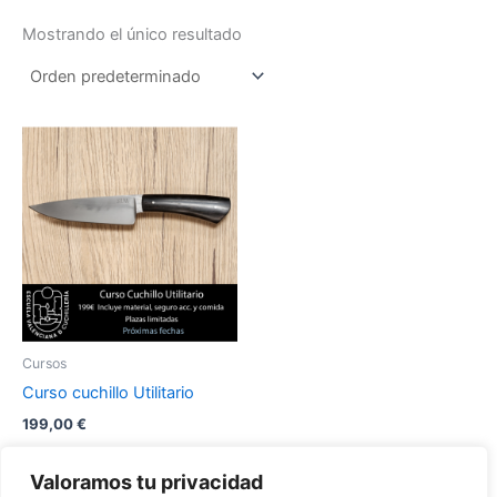
Mostrando el único resultado
Este
producto
tiene
múltiples
variantes.
Las
opciones
se
pueden
Cursos
elegir
Curso cuchillo Utilitario
en
199,00
€
la
página
Seleccionar
Valoramos tu privacidad
opciones
de